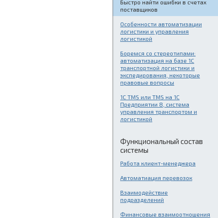
Быстро найти ошибки в счетах
поставщиков
Особенности автоматизации
логистики и управления
логистикой
Боремся со стереотипами:
автоматизация на базе 1С
транспортной логистики и
экспедирования, некоторые
правовые вопросы
1C TMS или TMS на 1С
Предприятии 8, система
управления транспортом и
логистикой
Функциональный состав
системы
Работа клиент-менеджера
Автоматиация перевозок
Взаимодействие
подразделений
Финансовые взаимоотношения