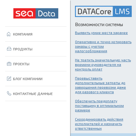
Возможности системы
Выявить узкие места заранее
КОМПАНИЯ
Оперативно и точно котировать
заказы с учетом
ПРОДУКТЫ
налогообложения
Не тратить значительную часть
ПРОЕКТЫ
времени руководителя на
контроль оплат
Перевыставить
БЛОГ КОМПАНИИ
дополнительные затраты до
завершения перевозки даже
для разового клиента
КОНТАКТНЫЕ ДАННЫЕ
Обеспечить предоплату
поставщику в оптимальном
размере
Скоординировать действия
исполнителей и назначить
ответственных