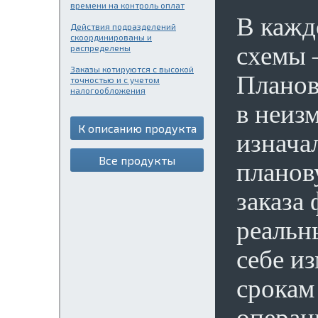
времени на контроль оплат
В кажд
Действия подразделений
скоординированы и
схемы 
распределены
Заказы котируются с высокой
Планов
точностью и с учетом
налогообложения
в неиз
К описанию продукта
изнача
Все продукты
планов
заказа
реальн
себе и
срокам
операц