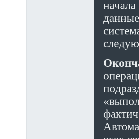
начала
данные
систем
следую
Оконч
операц
подраз
«выпол
фактич
Автома