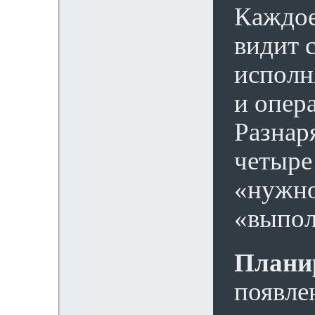
Каждое
видит 
исполн
и опер
Разнар
четыре
«нужно
«выпол
Плани
появле