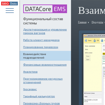
Взаим
Функциональный состав
Главная
Продукты
системы
Диспетчеризация и управление
парком вагонов
Работа клиент-менеджера
Планирование перевозок
Взаимодействие
подразделений
Финансовые взаимоотношения
Аналитика
Прогнозирование ресурсных
ограничений
Геосервис
Тарифный калькулятор
Перевозка сборных грузов