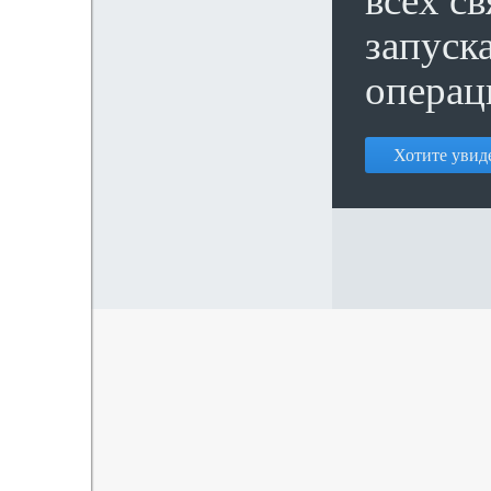
всех с
запуск
операц
Хотите увиде
© SeaData, 2014