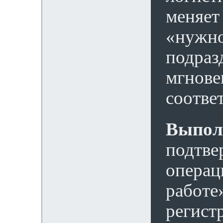
меняет
«нужно
подраз
мгнове
соотве
Выпол
подтве
операци
работе
регист