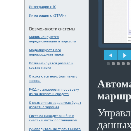
Интеграция с 1С
Интеграция с «ЭТРАН»
Возможности системы
Минимизируются
передислокации и подсылы
Моделируются все
перемещения парка
Оптимизируется размер и
состав парка
Отсекаются неэффективные
Автом
заявки
РЖД не заморозит перевозку
маршр
из-за нехватки средств
О возможных издержках будет
известно заранее
Управл
Система находит ошибки в
счетах и актах поставщиков
данны
Руководитель не тратит много