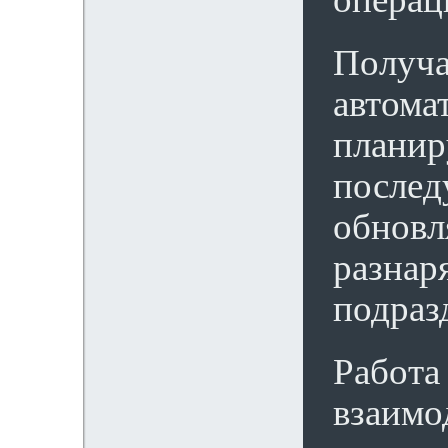
Получа
автома
планир
послед
обновл
разнар
подраз
Работа
взаимо