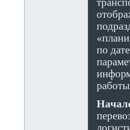
трансп
отобра
подраз
«плани
по дат
параме
информ
работы
Начал
перево
логист