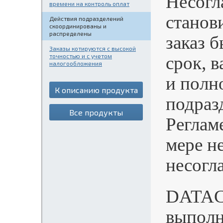
Несогл
времени на контроль оплат
станов
Действия подразделений
скоординированы и
распределены
заказ 
Заказы котируются с высокой
точностью и с учетом
срок, 
налогообложения
и полн
К описанию продукта
подраз
Все продукты
Реглам
мере н
несогл
DATACo
выполн