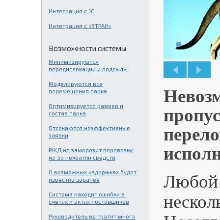
Интеграция с 1С
Интеграция с «ЭТРАН»
Возможности системы
Минимизируются
передислокации и подсылы
Моделируются все
Невозм
перемещения парка
Оптимизируется размер и
пропус
состав парка
Отсекаются неэффективные
перело
заявки
исполн
РЖД не заморозит перевозку
из-за нехватки средств
О возможных издержках будет
Любой 
известно заранее
Система находит ошибки в
нескол
счетах и актах поставщиков
Руководитель не тратит много