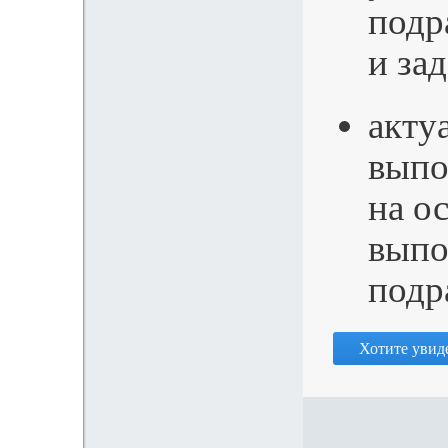
подр
и за
акту
выпо
на о
выпо
подр
Хотите увиде
© SeaData, 2014