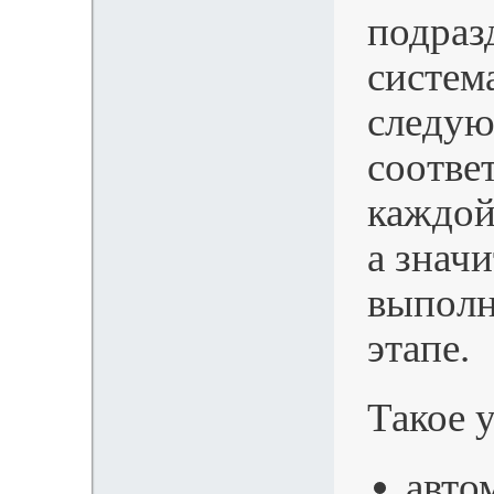
подраз
систем
следую
соотве
каждой
а знач
выполн
этапе.
Такое 
авто