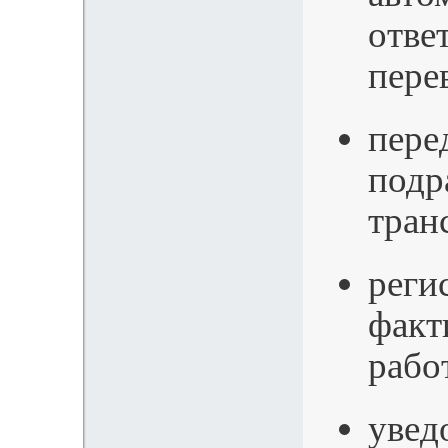
отве
пере
пере
подр
тран
реги
факт
рабо
увед