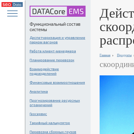
Дейст
скоор
Функциональный состав
системы
распр
Диспетчеризация и управление
парком вагонов
Работа клиент-менеджера
Главная
Продукты
Планирование перевозок
скоордин
Взаимодействие
подразделений
Финансовые взаимоотношения
Аналитика
Прогнозирование ресурсных
ограничений
Геосервис
Тарифный калькулятор
Перевозка сборных грузов