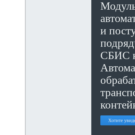
Модуль
автома
и пост
подряд
СБИС н
Автома
обраба
трансп
контей
Хотите увиде