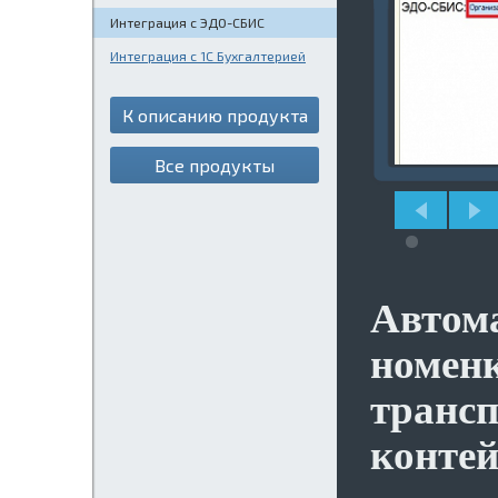
Интеграция с ЭДО-СБИС
Интеграция с 1С Бухгалтерией
К описанию продукта
Все продукты
Автома
номен
трансп
конте