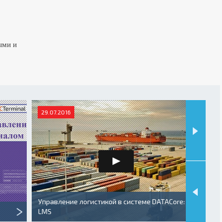
ыми и
29.07.2016
26
Управление логистикой в системе DATACore:
DAT
LMS
ин