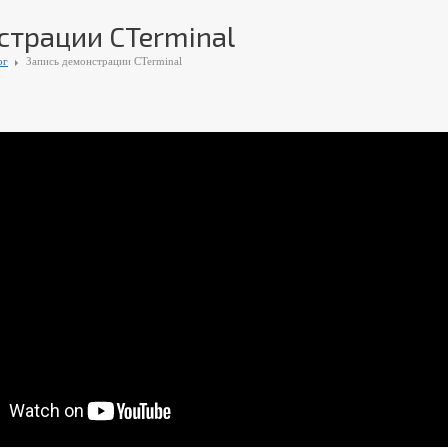
страции CTerminal
ог
Запись демонстрации CTerminal